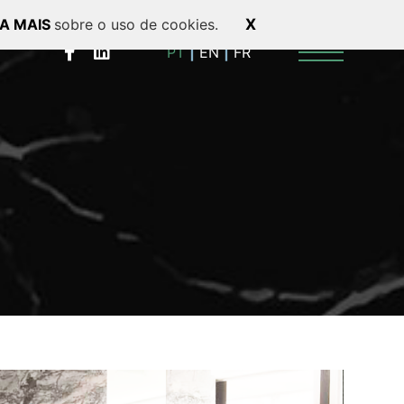
BA MAIS
sobre o uso de cookies.
X
PT
EN
FR