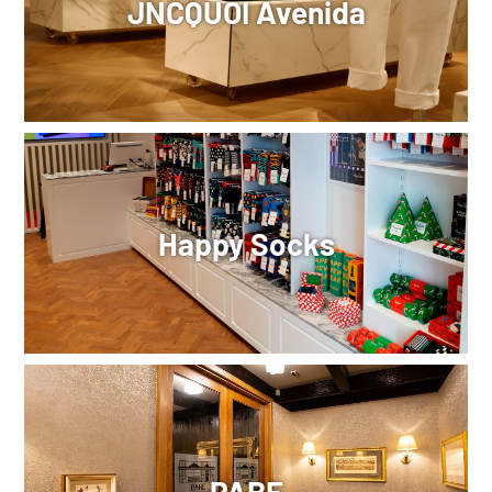
JNCQUOI Avenida
Happy Socks
PABE